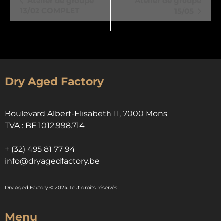
Atelier de groupe
Atelier de groupe
13/02 COMPLET
15/05
Évènement
Dry Aged Factory
Boulevard Albert-Elisabeth 11, 7000 Mons
TVA : BE 1012.998.714
+ (32) 4
95 81 77 94
info@dryagedfactory.be
Dry Aged Factory © 2024 Tout droits réservés
Menu