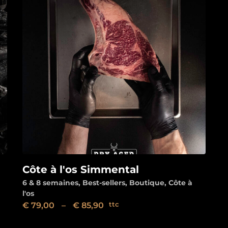
Côte à l'os Simmental
Voir
6 & 8 semaines
,
Best-sellers
,
Boutique
,
Côte à
l'os
€
79,00
–
€
85,90
ttc