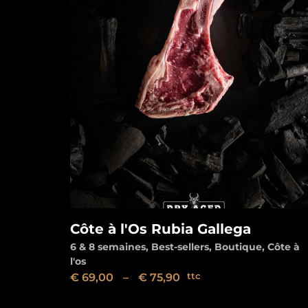
Côte à l'Os Rubia Gallega
Voir
6 & 8 semaines
,
Best-sellers
,
Boutique
,
Côte à
l'os
€
69,00
–
€
75,90
ttc